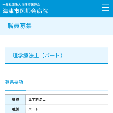
メ
ニ
ュ
職員募集
ー
を
開
く
理学療法士（パート）
募集要項
職種
理学療法士
種別
パート