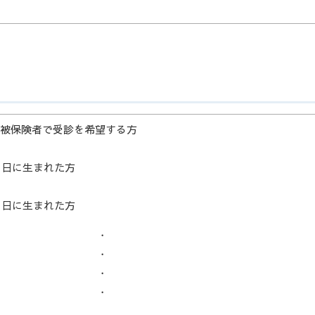
の被保険者で受診を希望する方
月1日に生まれた方
月1日に生まれた方
・
・
・
・