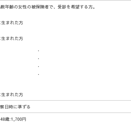
の偶数年齢の女性の被保険者で、受診を希望する方。
日に生まれた方
日に生まれた方
・
・
・
・
日に生まれた方
察日時に準ずる
8歳:1,700円