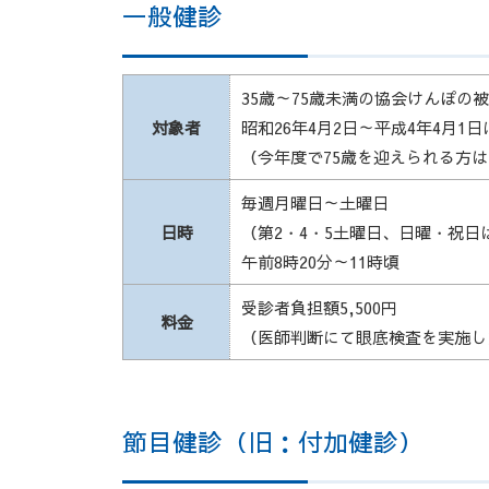
一般健診
35歳～75歳未満の協会けんぽの
対象者
昭和26年4月2日～平成4年4月1
（今年度で75歳を迎えられる方
毎週月曜日～土曜日
日時
（第2・4・5土曜日、日曜・祝日
午前8時20分～11時頃
受診者負担額5,500円
料金
（医師判断にて眼底検査を実施した
節目健診（旧：付加健診）