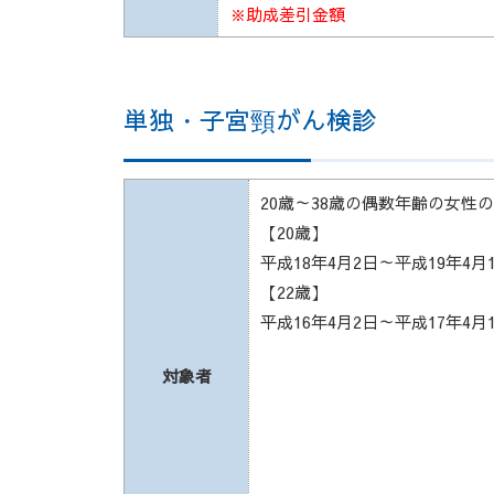
※助成差引金額
単独・子宮頸がん検診
20歳～38歳の偶数年齢の女性
【20歳】
平成18年4月2日～平成19年4
【22歳】
平成16年4月2日～平成17年4
対象者