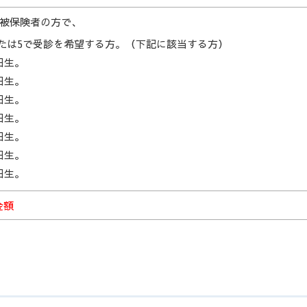
の被保険者の方で、
たは5で受診を希望する方。（下記に該当する方）
日生。
日生。
日生。
日生。
日生。
日生。
日生。
金額