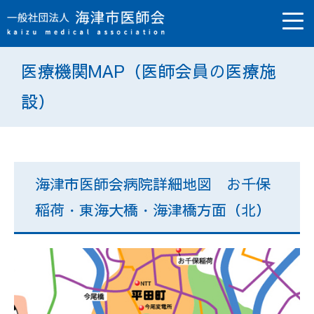
メ
ニ
ュ
医療機関MAP（医師会員の医療施
ー
を
設）
開
く
海津市医師会病院詳細地図 お千保
稲荷・東海大橋・海津橋方面（北）